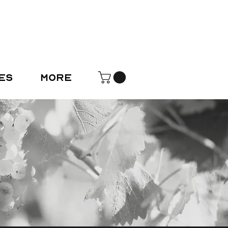
ES
More