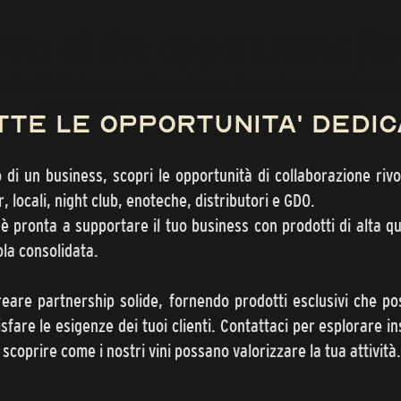
ver all the opportunities fo
 in the HoReCa sector, if you have a Bar or Enoteca and you 
get in touch with us and let's start a collaboration!
tte le opportunita' dedic
 di un business, scopri le opportunità di collaborazione rivol
, locali, night club, enoteche, distributori e GDO.
è pronta a supportare il tuo business con prodotti di alta qua
ola consolidata.
are partnership solide, fornendo prodotti esclusivi che po
sfare le esigenze dei tuoi clienti. Contattaci per esplorare in
 scoprire come i nostri vini possano valorizzare la tua attività.