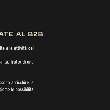
r B2B.
want to have our products
ate al b2b
te alle attività del
lità, frutto di una
ssono arricchire la
sieme le possibilità