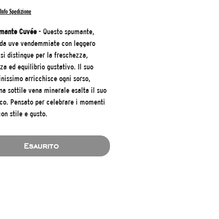
Info Spedizione
umante Cuvée
- Questo spumante,
 da uve vendemmiate con leggero
 si distingue per la freschezza,
a ed equilibrio gustativo. Il suo
inissimo arricchisce ogni sorso,
a sottile vena minerale esalta il suo
ico. Pensato per celebrare i momenti
con stile e gusto.
Esaurito