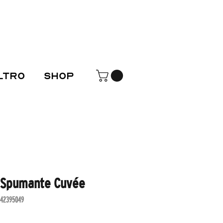
LTRO
SHOP
i Spumante Cuvée
742395049
Prezzo