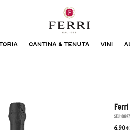
TORIA
CANTINA & TENUTA
VINI
A
Ferr
SKU: 0092
6,90 €