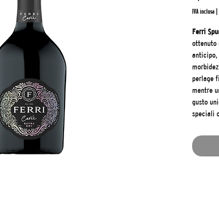
IVA inclusa
|
Ferri Sp
ottenuto
anticipo,
morbidezz
perlage f
mentre un
gusto un
speciali 