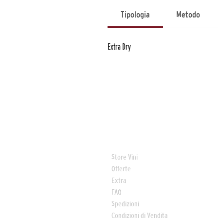
Tipologia
Metodo
Extra Dry
COLLEGAMENTI
Store Vini
Offerte
Extra
FAQ
Spedizioni
Condizioni di Vendita