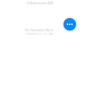
Collaborazioni B2B
DOVE
SIAMO
Via Tuscolana 58a-b
00044 Frascati, RM
Italia
Contatti
Tel. [+39] 06 9408694
aziendaferrivini@gmail.com
Entra nell'Area Riservata