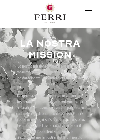
LA NOSTRA
MISSION
La nostra missione è quella di garantire la
massima qualità nei nostri vini, esplorando
costantemente la frontiera del gusto e del
sapore.
Da generazioni, ci impegniamo a riportare
lustro alle antiche tradizioni vitivinicole di
Frascati e del Lazio, onorando il patrimonio
culturale e gastronomico della nostra terra.
Crediamo che ogni sorso racconti una storia,
e il nostro obiettivo è condividere con il
mondo l'eccellenza dei vini che
rappresentano la nostra storia e il nostro