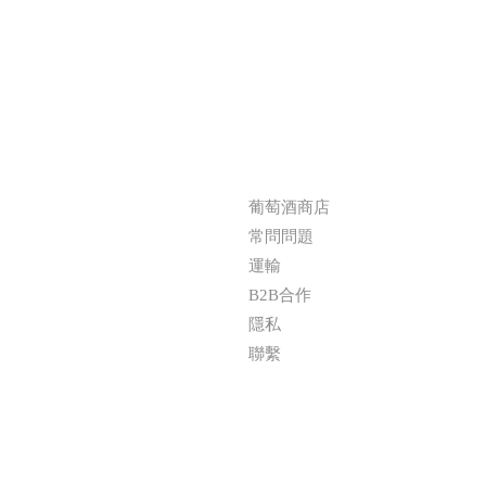
OTHER：
葡萄酒商店
常問問題
運輸
B2B合作
隱私
聯繫