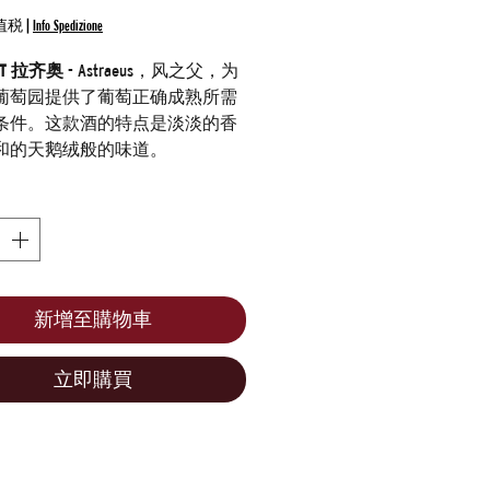
格
值税
|
Info Spedizione
 IGT 拉齐奥
- Astraeus，风之父，为
葡萄园提供了葡萄正确成熟所需
条件。这款酒的特点是淡淡的香
和的天鹅绒般的味道。
新增至購物車
立即購買