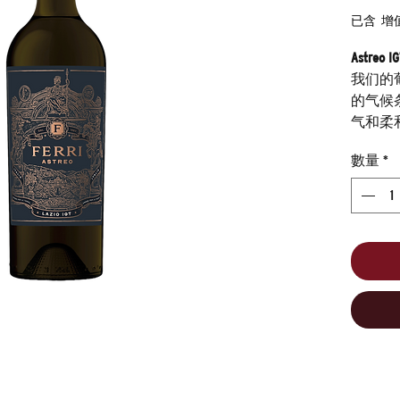
已含 增
Astreo
我们的
的气候
气和柔
數量
*