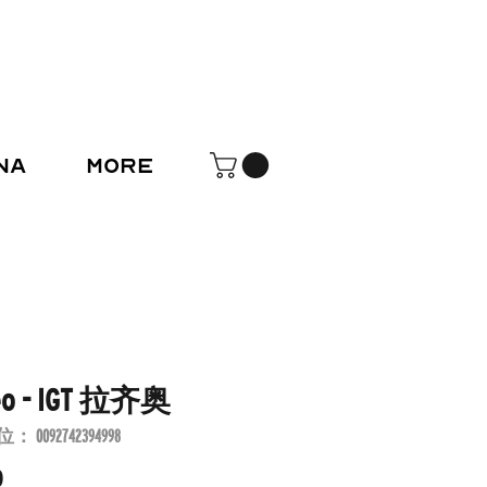
na
More
eo - IGT 拉齐奥
0092742394998
價
0