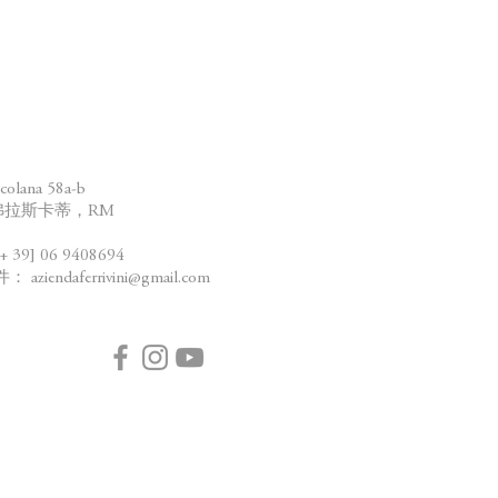
：
olana 58a-b
4弗拉斯卡蒂，RM
39] 06 9408694
件：
aziendaferrivini@gmail.com