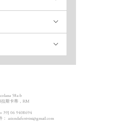
：
olana 58a-b
4弗拉斯卡蒂，RM
39] 06 9408694
件：
aziendaferrivini@gmail.com