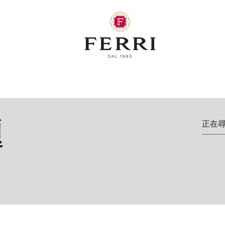
史
酒窖和莊園
酒類
Nuova pagi
題