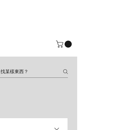
na
More